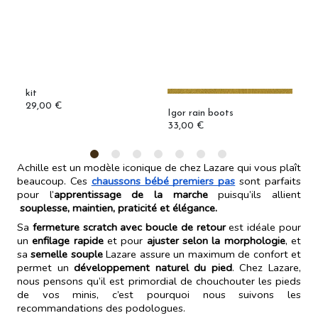
Saphir smooth leather care
kit
29,00 €
Igor rain boots
M
33,00 €
1
Achille est un modèle iconique de chez Lazare qui vous plaît 
beaucoup. Ces 
chaussons bébé premiers pas
 sont parfaits 
pour l’
apprentissage de la marche
 puisqu’ils allient
souplesse
, maintien, praticité et élégance. 
Sa 
fermeture scratch avec boucle de retour
 est idéale pour 
un 
enfilage rapide
 et pour 
ajuster selon la morphologie
, et 
sa
semelle souple
 Lazare
 assure un maximum de confort et 
permet un 
développement naturel du pied
. Chez Lazare, 
nous pensons qu’il est primordial de chouchouter les pieds 
de vos minis, c’est pourquoi nous suivons les 
recommandations des podologues. 
Du côté des matières, nous avons choisi un 
cuir chrome-free 