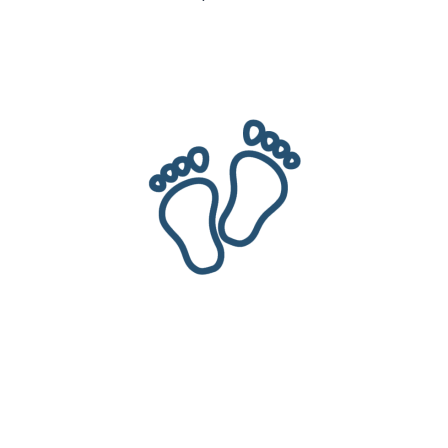
Add to cart - 59,00 €
HOME
STORE
CART
NEWS
ACCOUNT
The Achille leather slipper, or how to put on your shoes