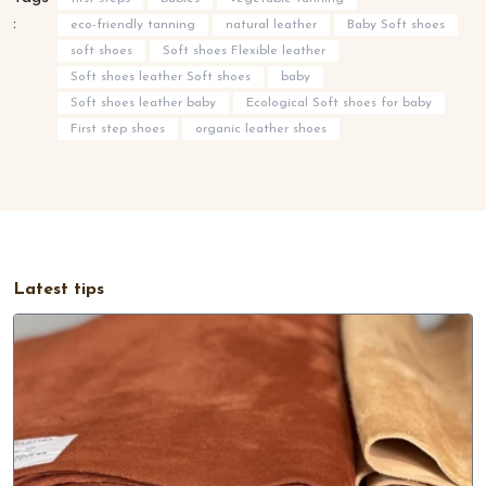
:
eco-friendly tanning
natural leather
Baby Soft shoes
soft shoes
Soft shoes Flexible leather
Soft shoes leather Soft shoes
baby
Soft shoes leather baby
Ecological Soft shoes for baby
First step shoes
organic leather shoes
Latest tips